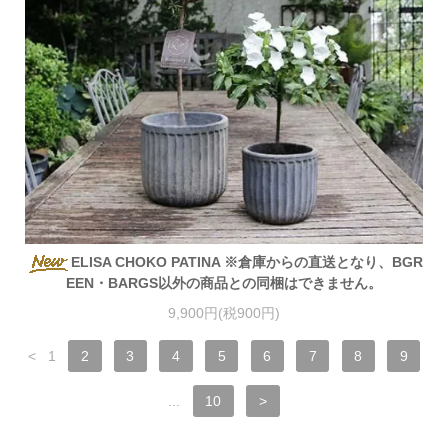
ELISA CHOKO PATINA ※倉庫からの直送となり、BGR
EEN・BARGS以外の商品との同梱はできません。
9,900円(税900円)
<
1
2
3
4
5
6
7
8
9
...
10
>