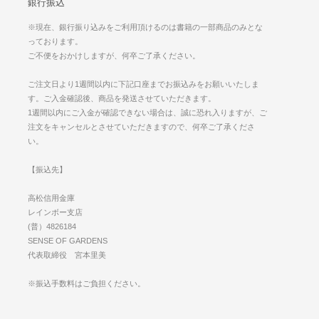
銀行振込
※現在、銀行振り込みをご利用頂けるのは書籍の一部商品のみとな
っております。
ご不便をおかけしますが、何卒ご了承ください。
ご注文日より1週間以内に下記口座までお振込みをお願いいたしま
す。ご入金確認後、商品を発送させていただきます。
1週間以内にご入金が確認できない場合は、誠に恐れ入りますが、ご
注文をキャンセルとさせていただきますので、何卒ご了承くださ
い。
【振込先】
高松信用金庫
レインボー支店
(普）4826184
SENSE OF GARDENS
代表取締役 宮本里美
※振込手数料はご負担ください。