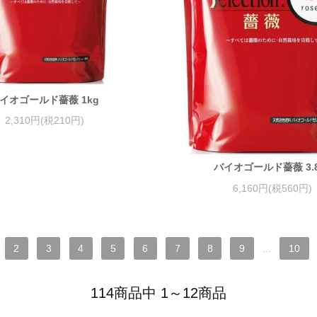
イオゴールド薔薇 1kg
2,310円(税210円)
バイオゴールド薔薇 3.8
6,160円(税560円)
2
3
4
5
6
7
8
9
...
10
114商品中 1～12商品