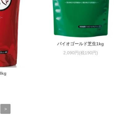
バイオゴールド芝生1kg
2,090円(税190円)
kg
>