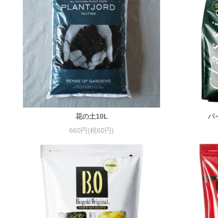
花の土10L
バ
660円(税60円)