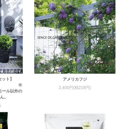
個セット】
アメリカフジ
※
2,400円(税218円)
モール以外の
せん。
)