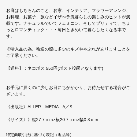
お庭はもちろんのこと、お家、インテリア、フラワーアレンジ、
お料理、お菓子、旅などイザべラ流暮らしの楽しみのヒントが満
載です。ナチュラルでいてフェミニン、そしてプリティで、ちょ
っとロマンティック・・・毎日ときめいて暮らしたくなる本で
す。
※輸入品の為、輸送の際に多少のキズややぶれがありますことを
ご了承ください。
【送料】：ネコポス 550円(ポスト投函となります)
お手元に届くのに少しお日にちがかかり、お待たせする場合がご
ざいます。
《出版社》ALLER MEDIA A／S
《サイズ》》縦27.7ｃｍ×横20.7ｃｍ×幅0.3ｃｍ
特定商取引法に基づく表記（返品等）