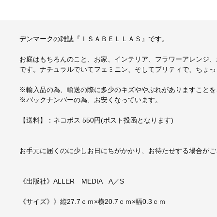
デンマークの雑誌『ＩＳＡＢＥＬＬＡＳ』です。
お庭はもちろんのこと、お家、インテリア、フラワーアレンジ、
です。ナチュラルでいてフェミニン、そしてプリティで、ちょっ
※輸入品の為、輸送の際に多少のキズややぶれがありますことを
※バックナンバーの為、お安くなっています。
【送料】：ネコポス 550円(ポスト投函となります)
お手元に届くのに少しお日にちがかかり、お待たせする場合がご
《出版社》ALLER MEDIA A／S
《サイズ》》縦27.7ｃｍ×横20.7ｃｍ×幅0.3ｃｍ