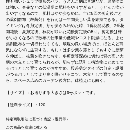
性も強いシュラブ樹形のバラ。うどんこ病は普通だが、黒星病に
は強い。春先などの低温期に肥料をやりすぎると、うどんこ病が
出やすくなるので、肥料はやや少なめに。年に5回の剪定後ごと
の薬剤散布（殺菌剤）を行えば一年間美しい葉を維持できる。タ
イミングは冬剪定後、芽が膨らみ始めた時、1番花開花後、2番花
開花後、夏剪定後、秋花が咲いた花後剪定後の5回。剪定後は株
が小さくなるので散布の仕事量の低減やコスト削減になる。また
薬剤散布を一切行わなくても、環境の良い場所では、ほとんど病
気にならずに生育する。もしくは多少葉を落としてもすぐに新芽
を伸ばし、枝葉を吹きなおす。冬剪定等深めに切れば背の高い大
柄の木立として育てられるが、切らずに誘引し構造物にとめてつ
るバラとして育てるのがおすすめ。段差剪定タイプの剪定・誘引
がつるバラとしてより良く咲かせるコツ。木立として育てるのな
ら、スペース広めのガーデン後方に。鉢植えにも向く。
【サイズ】：お送りする大きさは6号ポットです。
【送料サイズ】：120
特定商取引法に基づく表記（返品等）
この商品を友達に教える