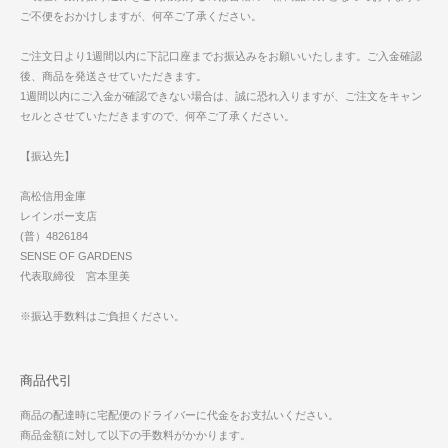
ご不便をおかけしますが、何卒ご了承ください。
ご注文日より1週間以内に下記口座までお振込みをお願いいたします。ご入金確認
後、商品を発送させていただきます。
1週間以内にご入金が確認できない場合は、誠に恐れ入りますが、ご注文をキャン
セルとさせていただきますので、何卒ご了承ください。
【振込先】
高松信用金庫
レインボー支店
(普）4826184
SENSE OF GARDENS
代表取締役 宮本里美
※振込手数料はご負担ください。
商品代引
商品の配達時に宅配便のドライバーに代金をお支払いください。
商品金額に対して以下の手数料がかかります。