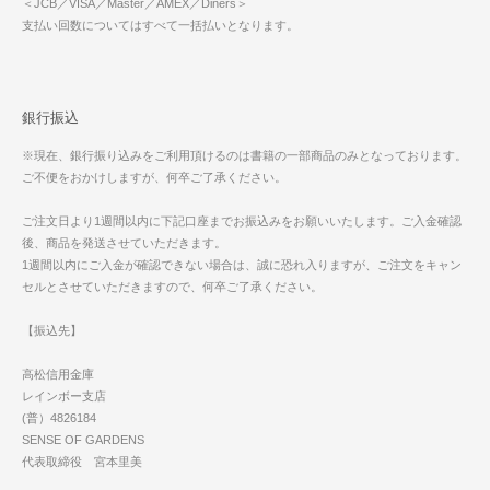
＜JCB／VISA／Master／AMEX／Diners＞
支払い回数についてはすべて一括払いとなります。
銀行振込
※現在、銀行振り込みをご利用頂けるのは書籍の一部商品のみとなっております。
ご不便をおかけしますが、何卒ご了承ください。
ご注文日より1週間以内に下記口座までお振込みをお願いいたします。ご入金確認
後、商品を発送させていただきます。
1週間以内にご入金が確認できない場合は、誠に恐れ入りますが、ご注文をキャン
セルとさせていただきますので、何卒ご了承ください。
【振込先】
高松信用金庫
レインボー支店
(普）4826184
SENSE OF GARDENS
代表取締役 宮本里美